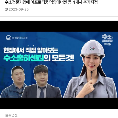
수소전문기업에 어프로티움·덕양에너젠 등 4개사 추가지정
2023-09-25
[홍보영상]